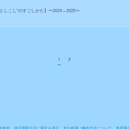
しこし"のすごしかた】〜2024→2025〜
1
2
員規約
特定商取引法に関する表記
支払時期 / 解約方法について
推奨環